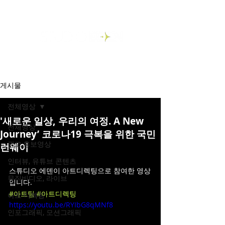
게시물
전체영상
'새로운 일상, 우리의 여정. A New
전체영상
Journey’ 코로나19 극복을 위한 국민
광고,홍보영상
런웨이
인터뷰, 유튜브 콘텐츠
스튜디오 에덴이 아트디렉팅으로 참여한 영상
뮤직비디오, 라이브
입니다.
#아트팀
#아트디렉팅
아트 디렉팅
https://youtu.be/RYIbG8qMNf8
인포그래픽, 모션그래픽