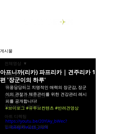
게시물
전체영상
아프니까(리카) 파프리카 | 견주리카 1
전체영상
편 '장군이의 하루'
광고,홍보영상
위풍당당하고 치명적인 매력의 장군감, 장군
이의 관절과 체중관리를 위한 견강관리 레시
인터뷰, 유튜브 콘텐츠
피를 공개합니다! 
뮤직비디오, 라이브
#브이로그
#유투브컨텐츠
#반려견영상
아트 디렉팅
https://youtu.be/20YlAy_bWec?
인포그래픽, 모션그래픽
si=6R4pKPAuE6_ziuf4