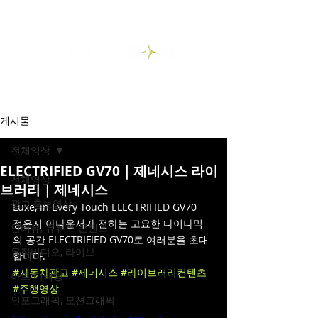
게시물
전체영상
ELECTRIFIED GV70｜제네시스 라이
전체영상
브러리｜제네시스
광고,홍보영상
Luxe, in Every Touch ELECTRIFIED GV70
정은지 아나운서가 전하는 고요한 다이나믹
인터뷰, 유튜브 콘텐츠
의 공간 ELECTRIFIED GV70로 여러분을 초대
뮤직비디오, 라이브
합니다.
#자동차광고
#제네시스
#라이브러리컨텐츠
아트 디렉팅
#주행영상
인포그래픽, 모션그래픽