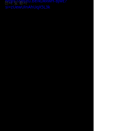
https://youtu.be/kDkRwH-BJwE?
전시 및 행사
si=zUewUlnAhUqX5L3k