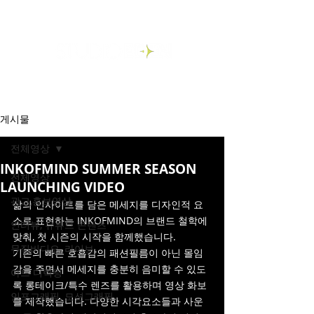
게시물
전체영상
INKOFMIND SUMMER SEASON
전체영상
LAUNCHING VIDEO
광고,홍보영상
삶의 인사이트를 담은 메세지를 디자인적 요
소로 표현하는 INKOFMIND의 브랜드 철학에 
인터뷰, 유튜브 콘텐츠
맞춰, 첫 시즌의 시작을 함께했습니다. 
뮤직비디오, 라이브
기존의 빠른 호흡감의 패션필름이 아닌 몰임
감을 주면서 메세지를 충분히 음미할 수 있도
아트 디렉팅
록 롱테이크/특수 렌즈를 활용하며 영상 화보
인포그래픽, 모션그래픽
를 제작했습니다. 다양한 시각요소들과 사운