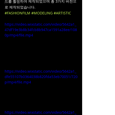
드를 활용하여 제작되었으며 총 3가지 버전으
전시 및 행사
로 제작되었습니다. 
#FASHIONFILM
#MODELING
#ARTISTIC
https://video.wixstatic.com/video/5642a1_
47df19e3b8b34fcb8b947ca1591a28ee/108
0p/mp4/file.mp4
https://video.wixstatic.com/video/5642a1_
dfe55107b0364038b820fda53eb70051/720
p/mp4/file.mp4
https://video.wixstatic.com/video/5642a1_