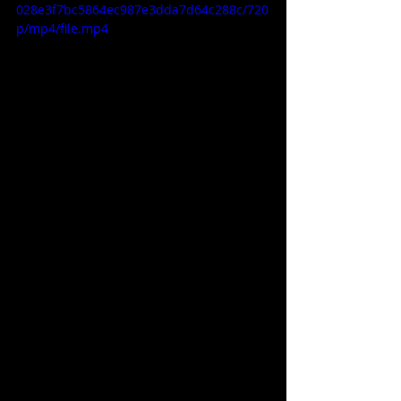
028e3f7bc5864ec987e3dda7d64c288c/720
p/mp4/file.mp4