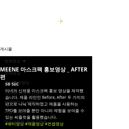
게시물
전체영상
MEENE 마스크팩 홍보영상 _ AFTER
전체영상
편
광고,홍보영상
50 SEC
미네의 신제품 마스크팩 홍보 영상을 제작했
인터뷰, 유튜브 콘텐츠
습니다. 제품 라인인 Before, After 두 가지의 
뮤직비디오, 라이브
편으로 나눠 제작하였고 제품을 사용하는 
TPO를 보여줄 뿐만 아니라 제형을 보여줄 수 
아트 디렉팅
있는 씨즐컷을 활용했습니다.
인포그래픽, 모션그래픽
#뷰티영상
#제품영상
#컨셉영상